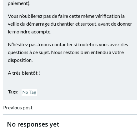
paiement).
Vous n’oublierez pas de faire cette même vérification la
veille du démarrage du chantier et surtout, avant de donner
le moindre acompte.
N’hésitez pas à nous contacter si toutefois vous avez des
questions à ce sujet. Nous restons bien entendu à votre
disposition.
A très bientôt !
Tags:
No Tag
Navigation
Previous post
de
No responses yet
l’article